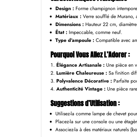
Design :
Forme champignon intemporell
Matériaux :
Verre soufflé de Murano, a
Dimensions :
Hauteur 22 cm, diamètre
État :
Impeccable, comme neuf.
Type d’ampoule :
Compatible avec amp
Pourquoi Vous Allez L’Adorer :
Élégance Artisanale :
Une pièce en ve
Lumière Chaleureuse :
Sa finition di
Polyvalence Décorative :
Parfaite pou
Authenticité Vintage :
Une pièce rare 
Suggestions d’Utilisation :
Utilisez-la comme lampe de chevet pou
Placez-la sur une console ou une étagèr
Associez-la à des matériaux naturels (bo