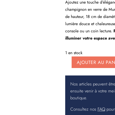
Ajoutez une touche d’éléganc
champignon en verre de Mur
de hauteur, 18 cm de diamètre
lumière douce et chaleureuse
console ou un coin lecture.
illuminer votre espace avec
1 en stock
AJOUTER AU PAN
quantité
de
Lampe
Nos articles peuvent êtr
de
ensuite venir à votre mei
chevet
boutique.
champignon
en
Consultez nos
FAQ
pour 