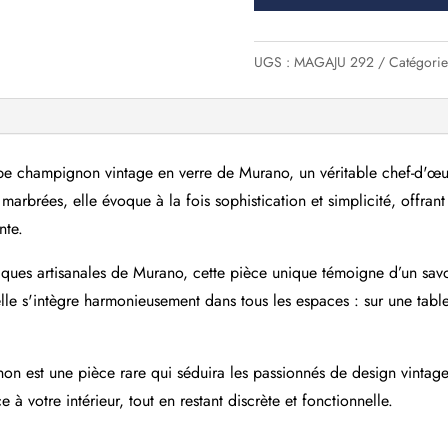
verre
de
Murano,
UGS :
MAGAJU 292
Catégorie
Italie
pe champignon vintage en verre de Murano, un véritable chef-d'œu
 marbrées, elle évoque à la fois sophistication et simplicité, offra
nte.
niques artisanales de Murano, cette pièce unique témoigne d’un sav
lle s'intègre harmonieusement dans tous les espaces : sur une tab
n est une pièce rare qui séduira les passionnés de design vintage
à votre intérieur, tout en restant discrète et fonctionnelle.