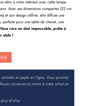
e rétro à votre intérieur avec cette lampe
ano. Avec ses dimensions compactes (22 cm
) et son design raffiné, elle diffuse une
, parfaite pour une table de chevet, une
Pièce rare en état impeccable, prête à
 style !
IER
e achetés et payés en ligne. Vous pourrez
lleure convenance retirer à votre achat en
plus d’infos