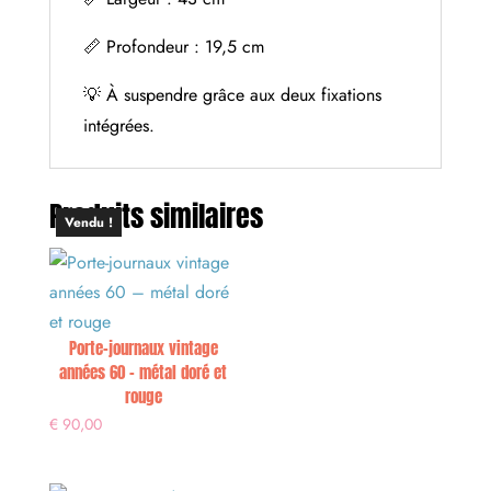
📏 Profondeur : 19,5 cm
💡 À suspendre grâce aux deux fixations
intégrées.
Produits similaires
Vendu !
Porte-journaux vintage
années 60 – métal doré et
rouge
€
90,00