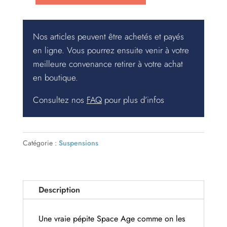
de
Suspension
Nos articles peuvent être achetés et payés
vintage
en ligne. Vous pourrez ensuite venir à votre
Raak
meilleure convenance retirer à votre achat
–
en boutique.
chrome
et
Consultez nos
FAQ
pour plus d’infos
orange
Catégorie :
Suspensions
Description
Une vraie pépite Space Age comme on les